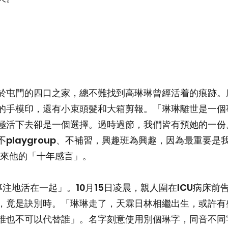
於屯門的四口之家，總不難找到高琳琳曾經活着的痕跡。
的手模印，還有小束頭髮和大箱剪報。「琳琳離世是一個
極活下去卻是一個選擇。過時過節，我們皆有預她的一份
playgroup、不補習，興趣班為興趣，因為最重要
p傳來他的「十年感言」。
注地活在一起」。10月15日凌晨，親人圍在ICU病床前
，竟是訣別時。「琳琳走了，天霖日林相繼出生，或許有
誰也不可以代替誰」。名字刻意使用別個琳字，同音不同