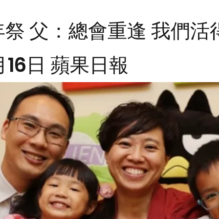
祭 父：總會重逢 我們
0月16日 蘋果日報