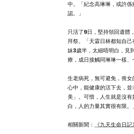
中。「紀念高琳琳，或許係
認。」
只活了9日，堅持領回遺體
拜祭。「天霖日林都知自己
妹3歲半，太細唔明白，見
療，成日接觸同琳琳一樣、
生老病死，無可避免，喪女
心中，能健康的活下去，並
美」。可惜，人生就是沒有
白，人的力量其實很有限。
相關新聞：
《九天生命日記