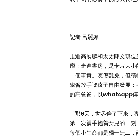
記者 呂麗嬋
走進高展鵬和太太陳文琪位
龐；走進書房，是卡片大小
一個事實。哀傷難免，但積
學習放手讓孩子自由發展：不
的高爸爸，以whatsap
「那9天，世界停了下來，專
第一次親手抱着女兒的一刻
每個小生命都是獨一無二，