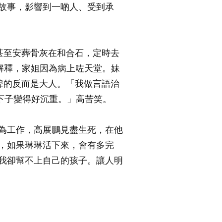
故事，影響到一啲人、受到承
甚至安葬骨灰在和合石，定時去
解釋，家姐因為病上咗天堂。妹
諱的反而是大人。「我做言語治
下子變得好沉重。」高苦笑。
為工作，高展鵬見盡生死，在他
，如果琳琳活下來，會有多完
我卻幫不上自己的孩子。讓人明