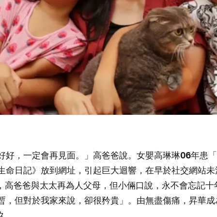
好好，一定會再見面。」高爸爸說。女嬰高琳琳06年患
生命日記》放到網址，引起巨大迴響，在早於社交網站未
過去，高爸爸與太太再為人父母，但小倆口說，永不會忘記
暫，但對於我家來說，卻很矜貴」。由無盡傷痛，昇華成
久。