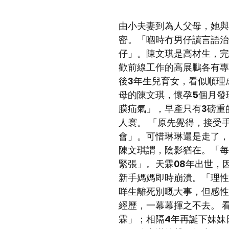
由小夫妻到為人父母，她與
密。「嗰時冇男仔讀言語治
仔」。陳文琪是高材生，完
歡前線工作的高展鵬各有專
後3年生兒育女，看似順理
母的陳文琪，懷孕5個月發
膜疝氣」，早產只有3磅重
人寰。 「原先覺得，接受
會」。可惜琳琳還是走了，
陳文琪謂，陰影猶在。「每
緊張」。天霖08年出世，
新手媽媽即時崩潰。「理性
咩生離死別嘅大事，但感性
經歷，一幕幕揮之不去。 
霖」；相隔4年再誕下妹妹