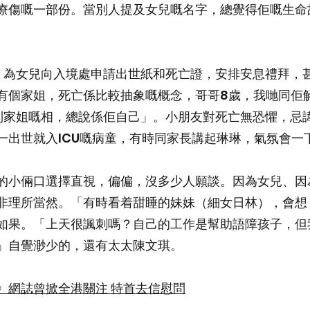
療傷嘅一部份。當別人提及女兒嘅名字，總覺得佢嘅生命
，為女兒向入境處申請出世紙和死亡證，安排安息禮拜，
有個家姐，死亡係比較抽象嘅概念，哥哥8歲，我哋同佢
到家姐嘅相，總說係佢自己」。小朋友對死亡無恐懼，忌
一出世就入ICU嘅病童，有時同家長講起琳琳，氣氛會一
的小倆口選擇直視，偏偏，沒多少人願談。因為女兒、因
非理所當然。「有時看着甜睡的妹妹（細女日林），會想
如果。「上天很諷刺嗎？自己的工作是幫助語障孩子，但
」自覺渺少的，還有太太陳文琪。
》網誌曾掀全港關注 特首去信慰問