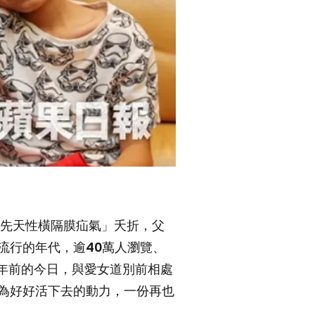
「先天性橫隔膜疝氣」夭折，父
流行的年代，逾40萬人瀏覽、
十年前的今日，與愛女道別前相處
為好好活下去的動力，一份再也