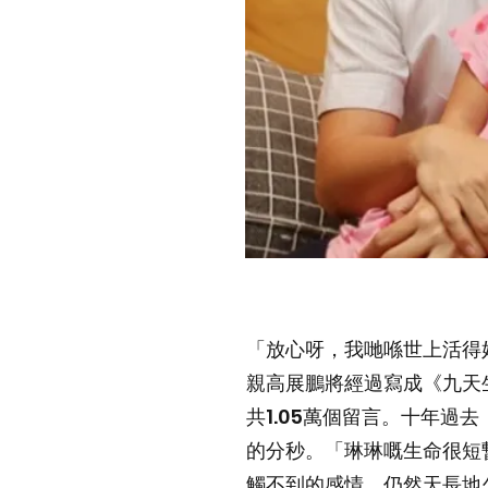
「放心呀，我哋喺世上活得
親高展鵬將經過寫成《九天
共1.05萬個留言。十年
的分秒。「琳琳嘅生命很短
觸不到的感情，仍然天長地