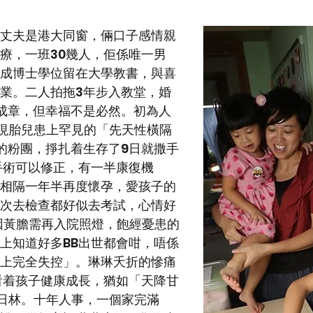
丈夫是港大同窗，倆口子感情親
療，一班30幾人，佢係唯一男
成博士學位留在大學教書，與喜
業。二人拍拖3年步入教堂，婚
成章，但幸福不是必然。初為人
現胎兒患上罕見的「先天性橫隔
的粉團，掙扎着生存了9日就撒手
手術可以修正，有一半康復機
相隔一年半再度懷孕，愛孩子的
次去檢查都好似去考試，心情好
因黃膽需再入院照燈，飽經憂患的
上知道好多BB出世都會咁，唔係
上完全失控」。琳琳夭折的慘痛
看着孩子健康成長，猶如「天降甘
日林。十年人事，一個家完滿