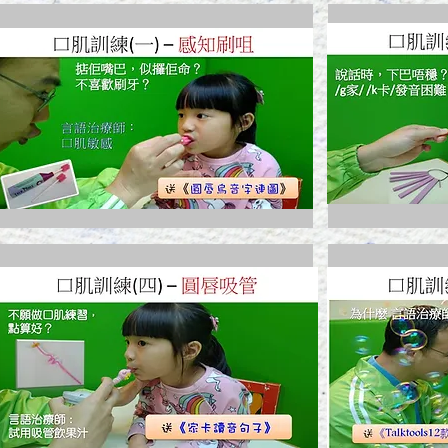
Add a Title
Add a T
Change the text and make it
Change th
your own. Click here to begin
your own.
editing.
editing.
Add a Title
Add a T
Change the text and make it
Change th
your own. Click here to begin
your own.
editing.
editing.