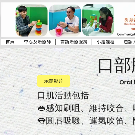
首頁
中心及治療師
言語治療服務
小組課程
恩語
口部
示範影片
Oral 
口肌活動包括
👄感知刷咀、維持咬合、
👅圓唇吸啜、運氣吹笛、