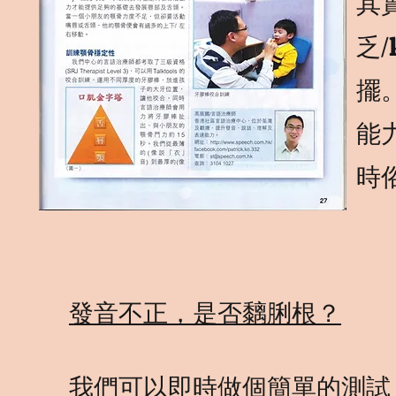
其
乏
擺
能
時
發音不正，是否黐脷根？
我們可以即時做個簡單的測試