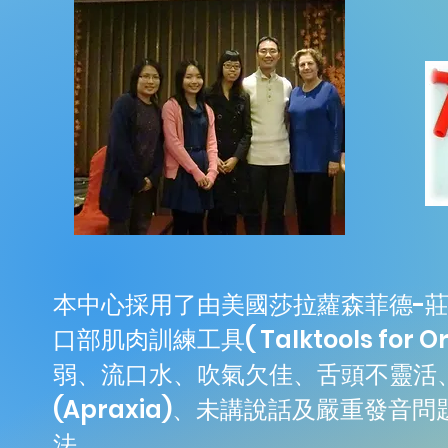
本中心採用了由美國莎拉蘿森菲德-莊臣 (Sa
口部肌肉訓練工具( Talktools for O
弱、流口水、吹氣欠佳、舌頭不靈活
(Apraxia)、未講說話及嚴重發
法。