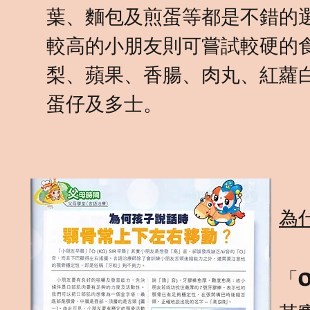
葉、麵包及煎蛋等都是不錯的
較高的小朋友則可嘗試較硬的
梨、蘋果、香腸、肉丸、紅蘿
蛋仔及多士。
為
「O