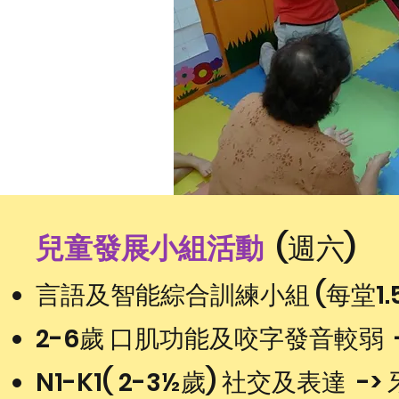
兒
童發展小組活動
(週六)
言語及智能綜合訓練小組 (每堂1.5
2-6歲 口肌功能及咬字發音較弱 ->
N1-K1( 2-3½歲) 社交及表達 