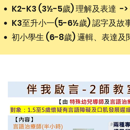
K2-K3 (3½-5歲) 理解及表達 
K3至升小一(5-6½歲) 認字及故
初小學生 (6-8歲) 邏輯、表達