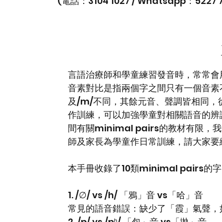
(電話：3104 1027 / Whatsapp：5227 7
言語治療師和學童練習發音時，常常會用到最
音素對比是指兩個字之間只有一個音素不
及/m/不同，其餘元音、聲調皆相同，從而
作訓練，可以加強學童對相關語音的辨
間有關minimal pairs的教材
師及家長為學童作日常訓練，請大家要
本手冊收錄了10類minimal pair
1. /∅/ vs /h/ 「鴉」音 vs「哈」音
常見的語音錯誤：缺少了「霞」氣聲，
2. /p/ vs /pʰ/ 「包」音 vs「拋」音