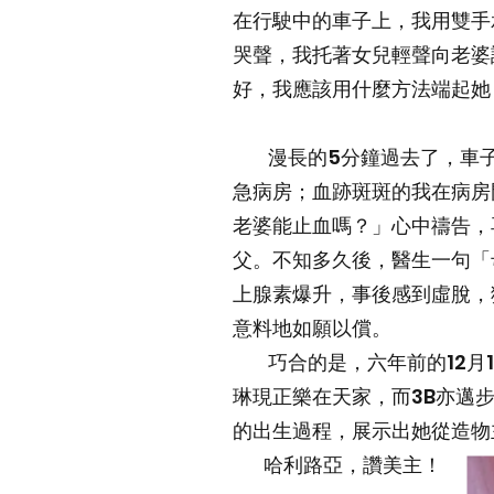
在行駛中的車子上，我用雙手
哭聲，我托著女兒輕聲向老婆
好，我應該用什麼方法端起她
漫長的5分鐘過去了，車子
急病房；血跡斑斑的我在病房
老婆能止血嗎？」心中禱告，
父。不知多久後，醫生一句「
上腺素爆升，事後感到虛脫，
意料地如願以償。
巧合的是，六年前的12月1
琳現正樂在天家，而3B亦邁
的出生過程，展示出她從造物
哈利路亞，讚美主！