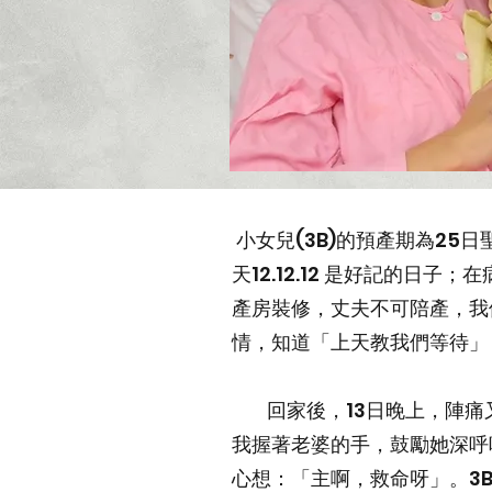
小女兒(3B)的預產期為25
天12.12.12 是好記的
產房裝修，丈夫不可陪產，我
情，知道「上天教我們等待」
回家後，13日晚上，陣痛
我握著老婆的手，鼓勵她深呼
心想：「主啊，救命呀」。3