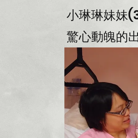
小琳琳妹妹(3
驚心動魄的