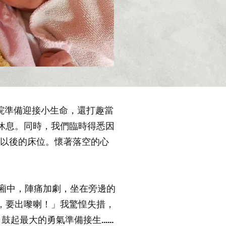
入院準備迎接小生命，還打趣當
家休息。同時，我們臨時得悉因
日以後的床位。懷著落空的心
廂中，陣痛加劇，坐在旁邊的
，要出嚟喇！」我驚惶失措，
鼓起最大的勇氣準備接生……