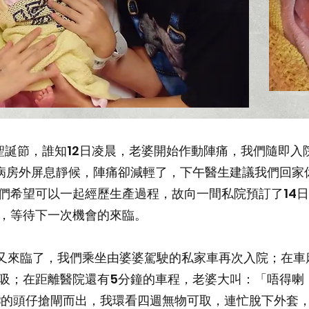
日聖誕節，誰知12日凌晨，老婆開始作動陣痛，我們隨即
日子；在病房外屏息靜候，陣痛卻減輕了，下午醫生建議我們回
們希望可以一起經歷生產過程，故向一間私院預訂了14
，等待下一次機會的來臨。
又來臨了，我們乘坐由婆婆駕駛的私家車再次入院；在車
吸；在距離醫院還有5分鐘的車程，老婆大叫：「唔得喇
B的頭仔搶閘而出，我環看四週無物可取，連忙脫下外套，