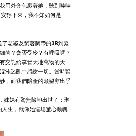
我用外套包裹著她，聽到哇哇
，安靜下來，我不知如何是
了老婆及繫著臍帶的3B到緊
細菌？會否受冷？有呼吸嗎？
有交託給掌管天地萬物的天
混沌迷亂中感謝一切。當時腎
妙，而我們陪產的願望亦出乎
，妹妹有驚無險地出世了；琳
的人生，就像她這場驚心動魄