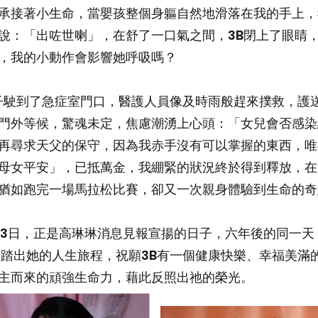
承接著小生命，當嬰孩整個身軀自然地滑落在我的手上，
說：「出咗世喇」，在舒了一口氣之間，3B閉上了眼睛
，我的小動作會影響她呼吸嗎？
駛到了急症室門口，醫護人員像及時雨般趕來撲救，護送
門外等候，驚魂未定，焦慮潮湧上心頭：「女兒會否感染
再尋求天父的保守，因為我赤手沒有可以掌握的東西，唯
母女平安」，已抵萬金，我綳緊的狀況終於得到釋放，在
猶如跑完一場馬拉松比賽，卻又一次親身體驗到生命的奇
3日，正是高琳琳消息見報宣揚的日子，六年後的同一天
步踏出她的人生旅程，祝願3B有一個健康快樂、幸福美滿
主而來的頑強生命力，藉此反照出祂的榮光。