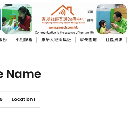
服務
小組課程
恩語天地密集班
家長園地
社區資源
ce Name
99
Location 1