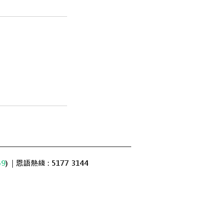
59
) | 恩語熱綫 : 5177 3144