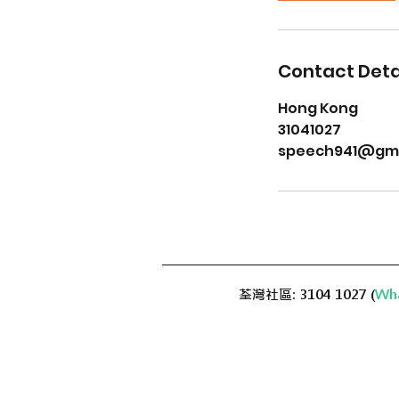
Contact Deta
Hong Kong
31041027
speech941@gma
荃灣社區: 3104 1027 (
Wha