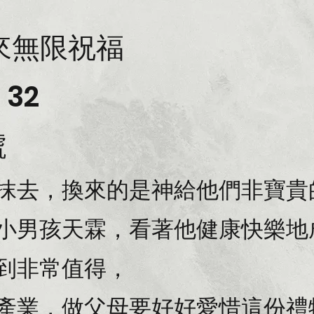
來無限祝福
 32
號
抹去，換來的是神給他們非寶貴
小男孩天霖，看著他健康快樂地
到非常值得，
產業，做父母要好好愛惜這份禮