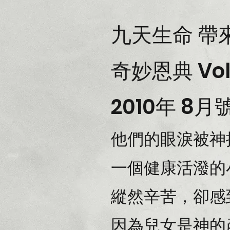
九天生命 帶
奇妙恩典 Vol
2010年 8月
他們的眼淚被神
一個健康活潑的
縱然辛苦，卻感
因為兒女是神的