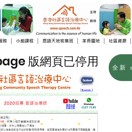
服務
小組課程
恩語天地密集班
家長園地
社區資源
tpage 版網頁已停用
全新 s