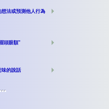
的想法或預測他人行為
眉頭眼額”
意味的說話
..