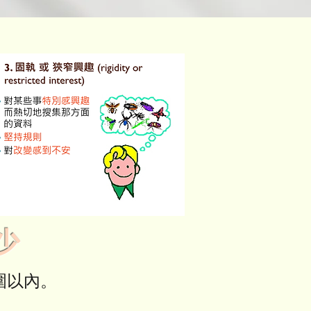
少
範圍以內。