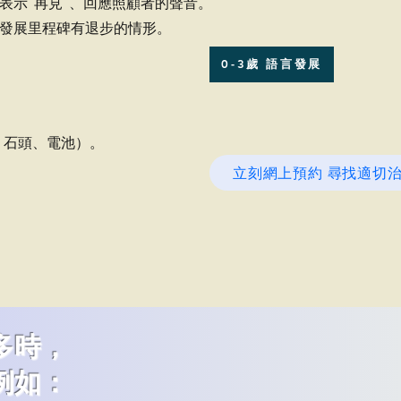
手表示“再見”、回應照顧者的聲音。
言發展里程碑有退步的情形
。
0-3歲 語言發展
筆、石頭、電池）。
立刻網上預約 尋找適切
多時，
例如：