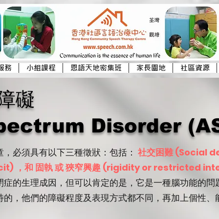
服務
小組課程
恩語天地密集班
家長園地
社區資源
系障礙
pectrum Disorder (A
童，必須具有以下三種徵狀：包括：
社交困難 (Social d
it) ，和 固執 或 狹窄興趣 (rigidity or restricted int
閉症的生理成因，但可以肯定的是，它是一種腦功能的問
特的，他們的障礙程度及表現方式都不同，再加上個性、