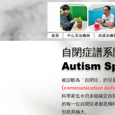
首頁
中心及治療師
言語治療
自閉症譜
Autism S
被診斷為「自閉症」的兒
(communication defic
科學家迄今仍未能確定自
的每一位自閉症者都是獨
別差異極大。