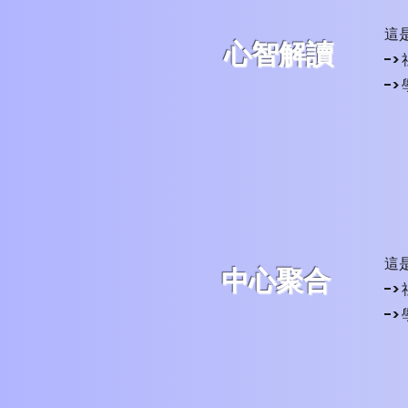
這
​心智解讀
-
-
這
中心聚合
-
-