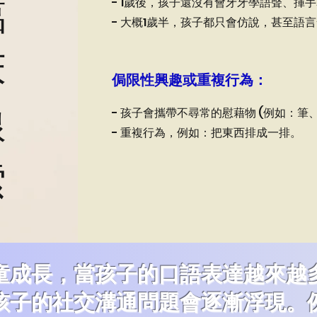
臨
- 1歲後，孩子還沒有會牙牙學語聲、揮
- 大概1歲半，孩子都只會仿說，甚至語
床
侷限性興趣或重複行為：
線
- 孩子會攜帶不尋常的慰藉物 (例如：
- 重複行為，例如：把東西排成一排。
索
童成長，當孩子的口語表達越來越
孩子的社交溝通問題會逐漸浮現。