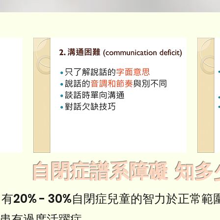
自閉症譜系障礙 知多
, 有20% - 30%自閉症兒童的智力於正常
能患有過度活躍症。