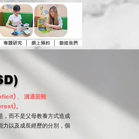
專題研究
網上預約
聯絡我們
SD)
eficit) 、 溝通困難
erest)
。​
題，而不是父母教養方式造成
能力以及成長經歷的分別，個