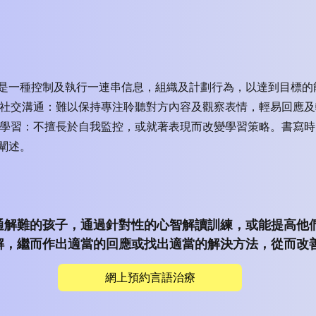
是一種控制及執行一連串信息，組織及計劃行為，以達到目標的
> 社交溝通：難以保持專注聆聽對方內容及觀察表情，輕易回應
> 學習：不擅長於自我監控，或就著表現而改變學習策略。書寫
闡述。
通解難的孩子，通過針對性的心智解讀訓練，或能提高他
解，繼而作出適當的回應或找出適當的解決方法，從而改
網上預約言語治療