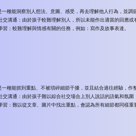
是一種能洞察別人想法、意圖、感受，再去理解他人行為，並調
>​ 社交溝通：由於孩子較難理解別人，所以未能作出適當的回應
> 學習：較難理解與情感有關的任務，例如：寫作及故事表達。
是一種能抓到重點、不被瑣碎細節干擾，並且結合過往經驗，作
> 社交溝通：由於孩子難以綜合社交場合上別人說話的語氣和氛
> 學習：難以從文章、圖片中找出重點，會認為所有細節都同樣