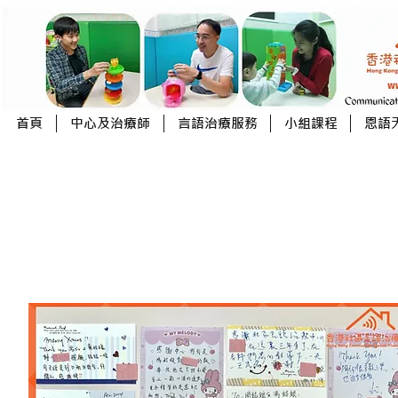
首頁
中心及治療師
言語治療服務
小組課程
恩語
長心
長心