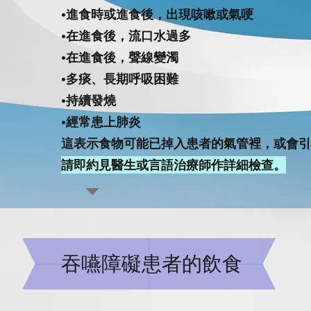
•進食時或進食後，出現咳嗽或氣哽
•在進食後，流口水過多
•在進食後，聲線變濁
•多痰、長期呼吸困難
•持續發燒
•經常患上肺炎
這表示食物可能已掉入患者的氣管裡，或會引
請即約見醫生或言語治療師作詳細檢查。
​吞嚥障礙患者的飲食