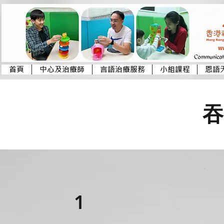
首頁
中心及治療師
言語治療服務
小組課程
恩語
吞
1