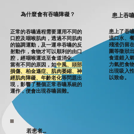
為什麼會有吞嚥障礙？
患上吞
患上了吞
正常的吞嚥過程需要運用不同的
流口水、
口腔及咽喉肌肉，透過不同肌肉
殘渣仍留
的協調運動，及一運串吞嚥的反
圍等徵狀
射動作，食物才可以順利的由口
食道錯入
腔，經咽喉運送至食道消化。
力氣把食
當有不同的原因，如
中風、頭部
出現吸入
損傷、柏金遜症、肌肉萎縮、神
以致命。
經肌肉障礙、年齡老化
等問題出
現，影響了整個正常吞嚥系統的
運作，便會出現吞嚥困難。
若患者…